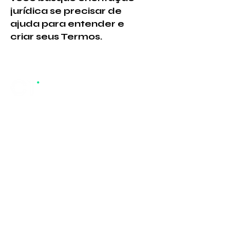
jurídica se precisar de
ajuda para entender e
criar seus Termos.
Inteligência completa de CX. Capture,
decodifique e aja, primeiros insights
em dias, ROI em semanas.
Contato
comercial@contactone.com.br
PLATAFORMA
Volt Digital
Volt Insights
Volt Performance